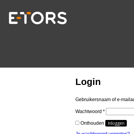
Login
Gebruikersnaam of e-maila
Vereist
Wachtwoord
*
Inloggen
Onthouden
Je wachtwoord vergeten?