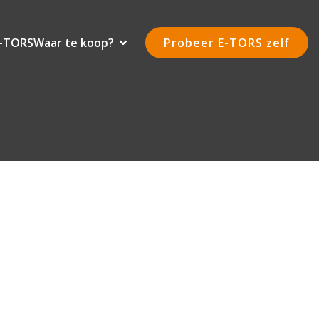
E-TORS
Waar te koop?
Probeer E-TORS zelf