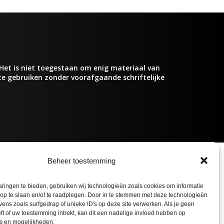
Het is niet toegestaan om enig materiaal van
 te gebruiken zonder voorafgaande schriftelijke
Beheer toestemming
ringen te bieden, gebruiken wij technologieën zoals cookies om informatie
 op te slaan en/of te raadplegen. Door in te stemmen met deze technologieën
ens zoals surfgedrag of unieke ID's op deze site verwerken. Als je geen
t of uw toestemming intrekt, kan dit een nadelige invloed hebben op
s en mogelijkheden.