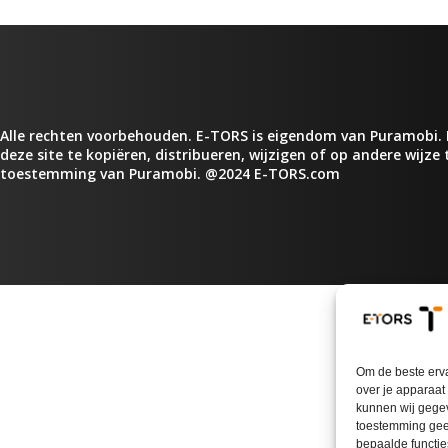
Alle rechten voorbehouden. E-TORS is eigendom van Puramobi. 
deze site te kopiëren, distribueren, wijzigen of op andere wijze
toestemming van Puramobi. @2024 E-TORS.com
Om de beste erva
over je apparaat
kunnen wij gegev
toestemming geef
bepaalde functie